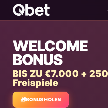
WELCOME
BONUS
BIS ZU €7.000 + 25
Freispiele
🎁
BONUS HOLEN