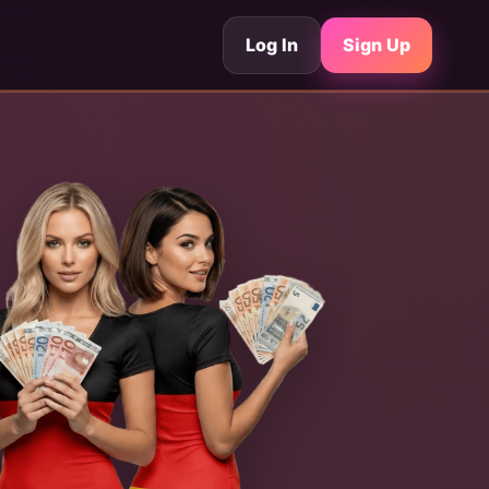
Log In
Sign Up