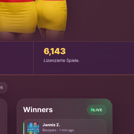
6,143
Lizenzierte Spiele.
26
Winners
LIVE
Jannis Z.
Bloopers · 1 min ago