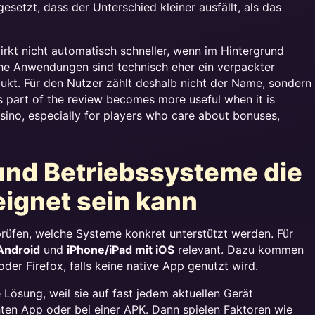
setzt, dass der Unterschied kleiner ausfällt, als das
irkt nicht automatisch schneller, wenn im Hintergrund
he Anwendungen sind technisch eher ein verpackter
ukt. Für den Nutzer zählt deshalb nicht der Name, sondern
is part of the review becomes more useful when it is
sino
, especially for players who care about bonuses,
und Betriebssysteme die
ignet sein kann
rüfen, welche Systeme konkret unterstützt werden. Für
Android
und
iPhone/iPad mit iOS
relevant. Dazu kommen
der Firefox, falls keine native App genutzt wird.
 Lösung, weil sie auf fast jedem aktuellen Gerät
chten App oder bei einer APK. Dann spielen Faktoren wie