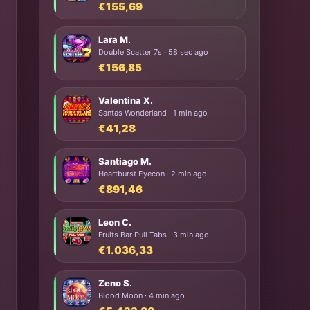
€155,69
Lara M.
Double Scatter 7s · 1 min ago
€156,85
Valentina X.
Santas Wonderland · 1 min ago
€41,28
Santiago M.
Heartburst Eyecon · 2 min ago
€891,46
Leon C.
Fruits Bar Pull Tabs · 3 min ago
€1.036,33
Zeno S.
Blood Moon · 4 min ago