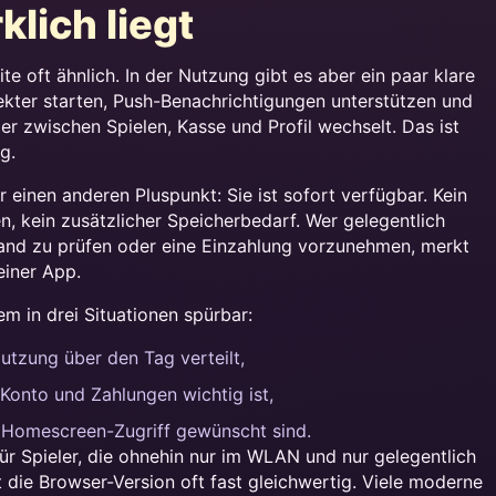
klich liegt
 oft ähnlich. In der Nutzung gibt es aber ein paar klare
ekter starten, Push-Benachrichtigungen unterstützen und
er zwischen Spielen, Kasse und Profil wechselt. Das ist
g.
 einen anderen Pluspunkt: Sie ist sofort verfügbar. Kein
, kein zusätzlicher Speicherbedarf. Wer gelegentlich
tand zu prüfen oder eine Einzahlung vorzunehmen, merkt
einer App.
em in drei Situationen spürbar:
utzung über den Tag verteilt,
Konto und Zahlungen wichtig ist,
r Homescreen-Zugriff gewünscht sind.
ür Spieler, die ohnehin nur im WLAN und nur gelegentlich
 die Browser-Version oft fast gleichwertig. Viele moderne