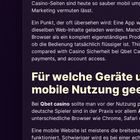
Casino-Seiten sind heute so sauber mobil umge
Marketing vermuten lässt.
Ein Punkt, der oft übersehen wird: Eine App w
dieselben Web-Inhalte geladen werden. Manc
Browser als ein komplett eigenständiges Prod
ob die Bedienung tatsächlich flüssiger ist. Th
compared with
Casino Sicherheit bei Qbet Ca
payments, and account access.
Für welche Geräte 
mobile Nutzung gee
Bei
Qbet casino
sollte man vor der Nutzung p
deutsche Spieler sind in der Praxis vor allem
unterschiedliche Browser wie Chrome, Safari o
Eine mobile Website ist meistens die breiteste
funktioniert. Schwieriger wird es bei einer e