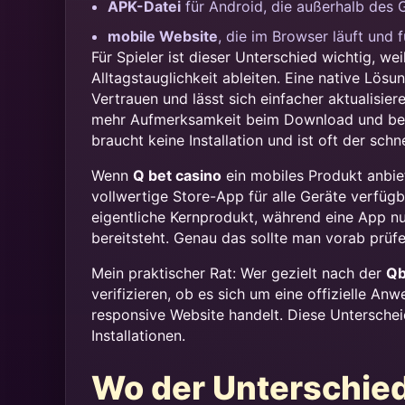
APK-Datei
für Android, die außerhalb des 
mobile Website
, die im Browser läuft und f
Für Spieler ist dieser Unterschied wichtig, wei
Alltagstauglichkeit ableiten. Eine native Lös
Vertrauen und lässt sich einfacher aktualisier
mehr Aufmerksamkeit beim Download und bei 
braucht keine Installation und ist oft der sch
Wenn
Q bet casino
ein mobiles Produkt anbiet
vollwertige Store-App für alle Geräte verfügba
eigentliche Kernprodukt, während eine App n
bereitsteht. Genau das sollte man vorab prüfen
Mein praktischer Rat: Wer gezielt nach der
Qb
verifizieren, ob es sich um eine offizielle A
responsive Website handelt. Diese Unterschei
Installationen.
Wo der Unterschied