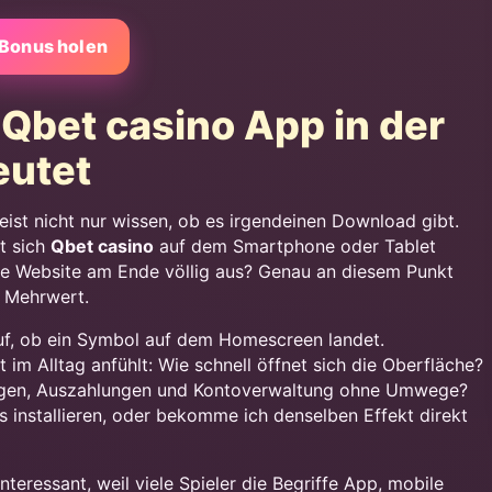
Bonus holen
 Qbet casino App in der
eutet
eist nicht nur wissen, ob es irgendeinen Download gibt.
st sich
Qbet casino
auf dem Smartphone oder Tablet
ile Website am Ende völlig aus? Genau an diesem Punkt
m Mehrwert.
auf, ob ein Symbol auf dem Homescreen landet.
 im Alltag anfühlt: Wie schnell öffnet sich die Oberfläche?
lungen, Auszahlungen und Kontoverwaltung ohne Umwege?
s installieren, oder bekomme ich denselben Effekt direkt
teressant, weil viele Spieler die Begriffe App, mobile